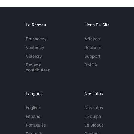
Le Réseau
Liens Du Site
Brusheezy
Affaires
Vecteezy
Réclame
Videezy
Support
Devenir
DMCA
contributeur
Langues
Nos Infos
English
Nos Infos
Español
L'Équipe
Português
Le Blogue
Deutsch
Contact