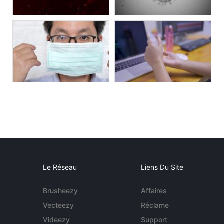
Le Réseau
Liens Du Site
Brusheezy
Affaires
Vecteezy
Réclame
Videezy
Support