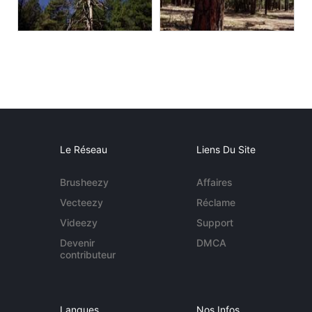
Le Réseau
Liens Du Site
Brusheezy
Affaires
Vecteezy
Réclame
Videezy
Support
Devenir
DMCA
contributeur
Langues
Nos Infos