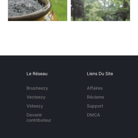
Le Réseau
Liens Du Site
Brusheezy
Affaires
Vecteezy
Réclame
Videezy
Support
Devenir
DMCA
contributeur