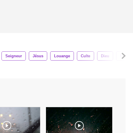
Seigneur
Jésus
Louange
Culte
Dieu
Foi