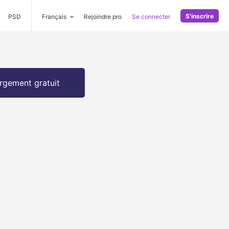
S'inscrire
PSD
Français
Rejoindre pro
Se connecter
rgement gratuit