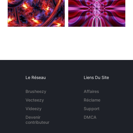
Le Réseau
Liens Du Site
Brusheezy
Affaires
Vecteezy
Réclame
Videezy
Support
Devenir
DMCA
contributeur