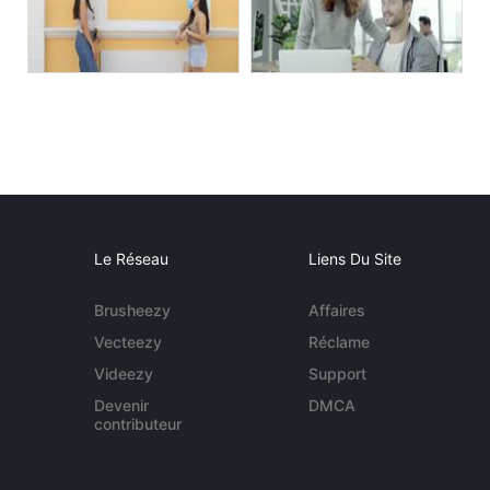
Le Réseau
Liens Du Site
Brusheezy
Affaires
Vecteezy
Réclame
Videezy
Support
Devenir
DMCA
contributeur