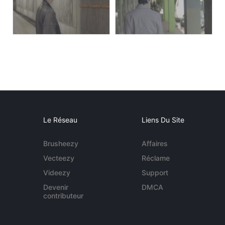
Le Réseau
Liens Du Site
Brusheezy
Affaires
Vecteezy
Réclame
Videezy
Support
Devenir
DMCA
contributeur