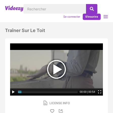
Se connecter
S'inscrire
Traîner Sur Le Toit
00:00
|
00:54
LICENSE INFO