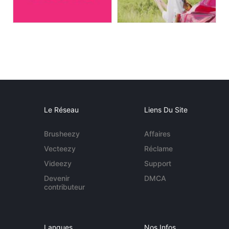
Le Réseau
Liens Du Site
Brusheezy
Affaires
Vecteezy
Réclame
Videezy
Support
Devenir
DMCA
contributeur
Langues
Nos Infos