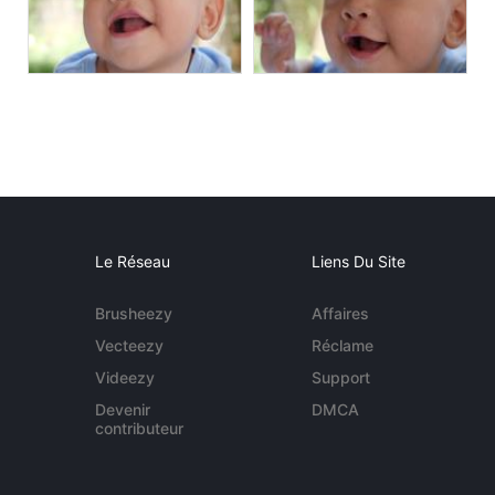
Le Réseau
Liens Du Site
Brusheezy
Affaires
Vecteezy
Réclame
Videezy
Support
Devenir
DMCA
contributeur