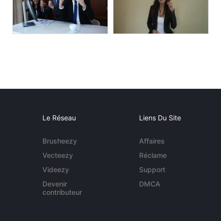
Le Réseau
Liens Du Site
Brusheezy
Affaires
Vecteezy
Réclame
Videezy
Support
Devenir
DMCA
contributeur