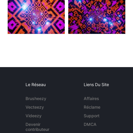
Le Réseau
Liens Du Site
Brusheezy
Affaires
Vecteezy
Réclame
Videezy
Support
Devenir
DMCA
contributeur