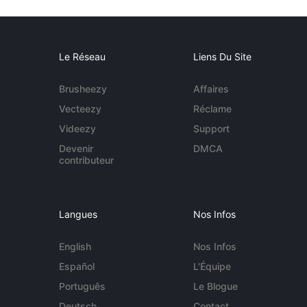
Le Réseau
Liens Du Site
Brusheezy
Affaires
Vecteezy
Réclame
Videezy
Support
Devenir
DMCA
contributeur
Langues
Nos Infos
English
Nos Infos
Español
L'Équipe
Português
Le Blogue
Deutsch
Contact