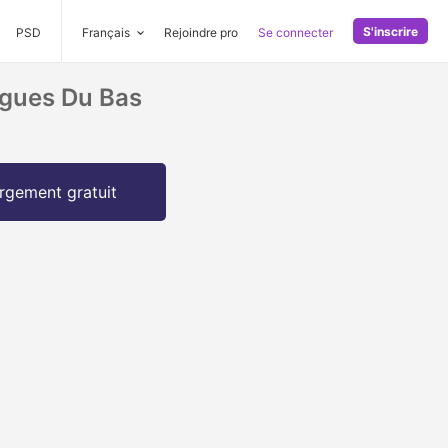
S'inscrire
PSD
Français
Rejoindre pro
Se connecter
agues Du Bas
rgement gratuit