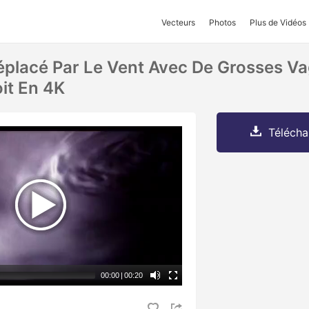
Vecteurs
Photos
Plus de Vidéos
Déplacé Par Le Vent Avec De Grosses V
it En 4K
Télécha
00:00
|
00:20