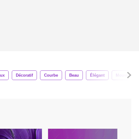
ux
Décoratif
Courbe
Beau
Élégant
Mouvement