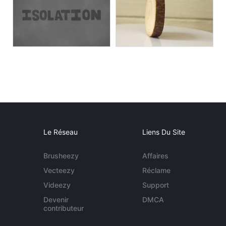
Le Réseau
Liens Du Site
Brusheezy
Affaires
Vecteezy
Réclame
Videezy
Support
Devenir
DMCA
contributeur