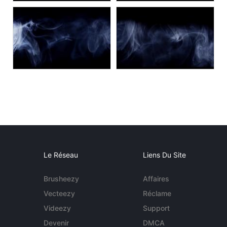
Le Réseau
Liens Du Site
Brusheezy
Affaires
Vecteezy
Réclame
Videezy
Support
Devenir
DMCA