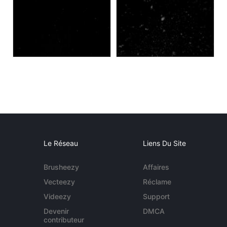
Le Réseau
Liens Du Site
Brusheezy
Affaires
Vecteezy
Réclame
Videezy
Support
Devenir
DMCA
contributeur