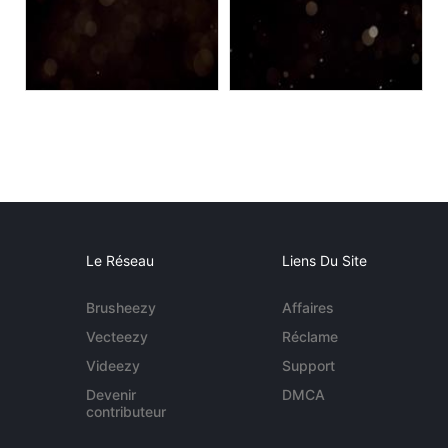
Le Réseau
Liens Du Site
Brusheezy
Affaires
Vecteezy
Réclame
Videezy
Support
Devenir
DMCA
contributeur