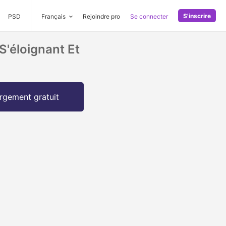
S'inscrire
PSD
Français
Rejoindre pro
Se connecter
S'éloignant Et
rgement gratuit