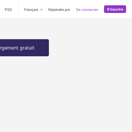
S'inscrire
PSD
Français
Rejoindre pro
Se connecter
rgement gratuit