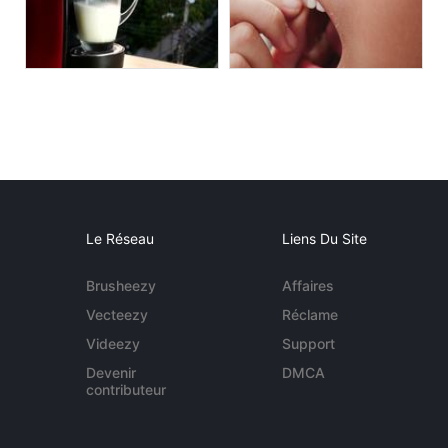
Le Réseau
Liens Du Site
Brusheezy
Affaires
Vecteezy
Réclame
Videezy
Support
Devenir
DMCA
contributeur