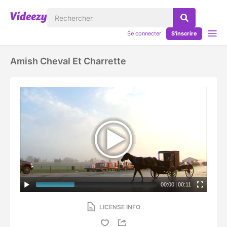
Se connecter
S'inscrire
Amish Cheval Et Charrette
00:00
|
00:11
LICENSE INFO