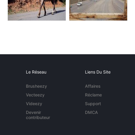
Le Réseau
Liens Du Site
Brusheezy
Affaires
Vecteezy
Réclame
Videezy
Support
Devenir
DMCA
contributeur