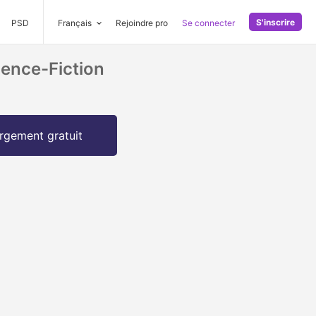
S'inscrire
PSD
Français
Rejoindre pro
Se connecter
ience-Fiction
rgement gratuit