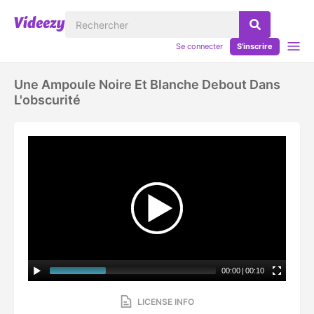
Se connecter
S'inscrire
Une Ampoule Noire Et Blanche Debout Dans
L'obscurité
00:00
|
00:10
LICENSE INFO