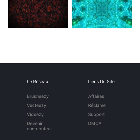
Le Réseau
Liens Du Site
Brusheezy
Affaires
Vecteezy
Réclame
Videezy
Support
Devenir
DMCA
contributeur