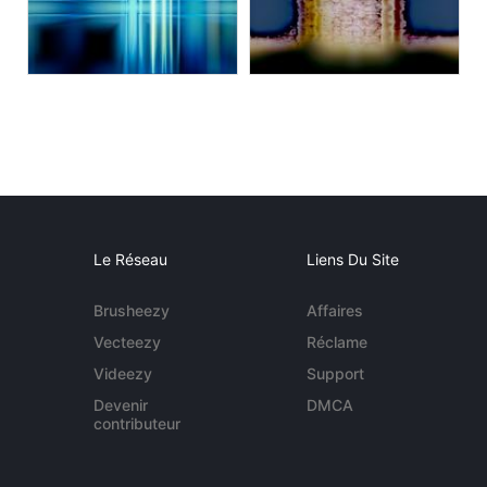
Le Réseau
Liens Du Site
Brusheezy
Affaires
Vecteezy
Réclame
Videezy
Support
Devenir
DMCA
contributeur