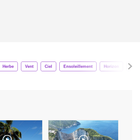
Herbe
Vent
Ciel
Ensoleillement
Horizon
Leve