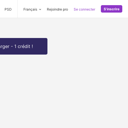
S'inscrire
PSD
Français
Rejoindre pro
Se connecter
rger - 1 crédit !