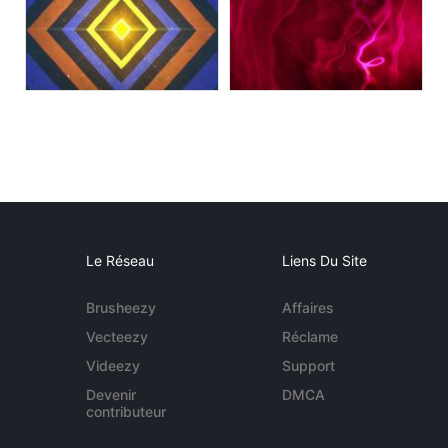
Le Réseau
Liens Du Site
Brusheezy
Affaires
Vecteezy
Réclame
Videezy
Support
Devenir
DMCA
contributeur