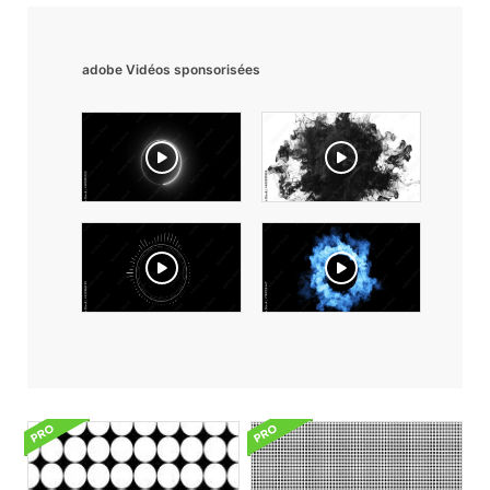
adobe Vidéos sponsorisées