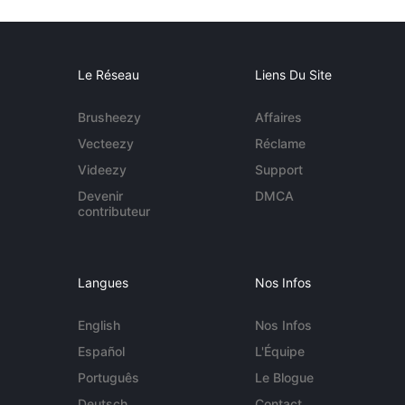
Le Réseau
Liens Du Site
Brusheezy
Affaires
Vecteezy
Réclame
Videezy
Support
Devenir
DMCA
contributeur
Langues
Nos Infos
English
Nos Infos
Español
L'Équipe
Português
Le Blogue
Deutsch
Contact