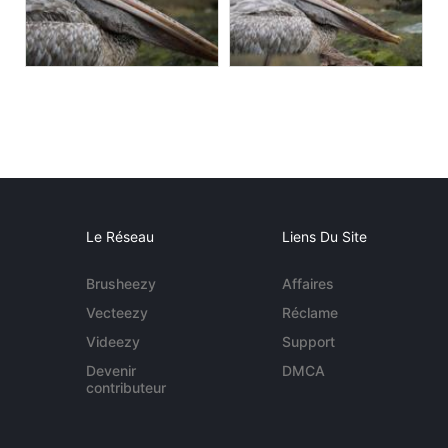
Le Réseau
Liens Du Site
Brusheezy
Affaires
Vecteezy
Réclame
Videezy
Support
Devenir
DMCA
contributeur