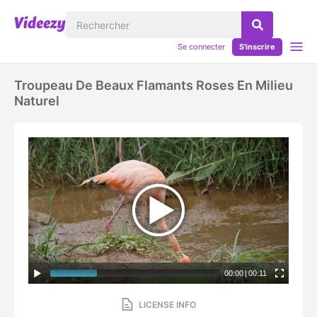
Se connecter
S'inscrire
Troupeau De Beaux Flamants Roses En Milieu
Naturel
00:00
|
00:11
LICENSE INFO