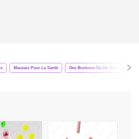
ns
Mauvais Pour La Santé
Des Bonbons Ou Un Sort
Bonb