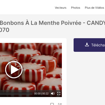
Vecteurs
Photos
Plus de Vidéos
 Bonbons À La Menthe Poivrée - CAND
070
Télécha
00:00
|
00:22