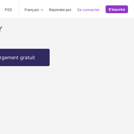
S'inscrire
PSD
Français
Rejoindre pro
Se connecter
Y
rgement gratuit