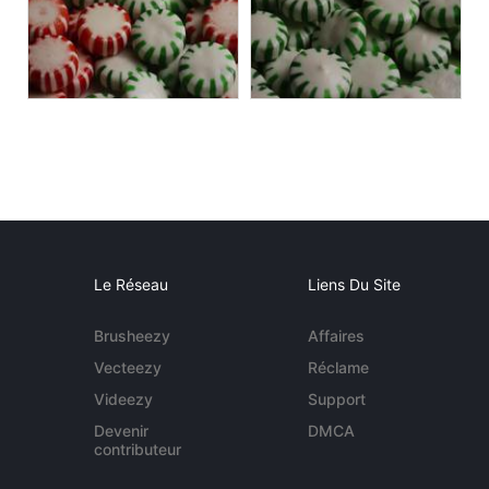
Le Réseau
Liens Du Site
Brusheezy
Affaires
Vecteezy
Réclame
Videezy
Support
Devenir
DMCA
contributeur