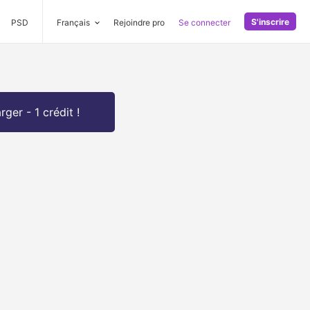
S'inscrire
PSD
Français
Rejoindre pro
Se connecter
rger - 1 crédit !