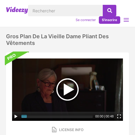
Se connecter
S'inscrire
Gros Plan De La Vieille Dame Pliant Des
Vêtements
00:00
|
00:48
LICENSE INFO