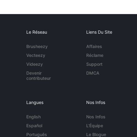
Le Réseau
Liens Du Site
Brusheezy
Affaires
Vecteezy
Réclame
Videezy
Support
Devenir
DMCA
contributeur
Langues
Nos Infos
English
Nos Infos
Español
L'Équipe
Português
Le Blogue