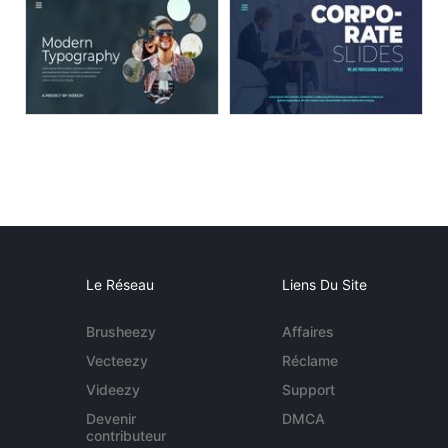
Le Réseau
Liens Du Site
Brusheezy
Affaires
Vecteezy
Réclame
Videezy
Support
Devenir
DMCA
contributeur