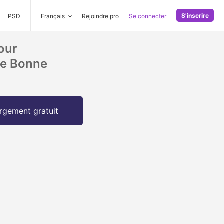
S'inscrire
PSD
Français
Rejoindre pro
Se connecter
our
ne Bonne
rgement gratuit