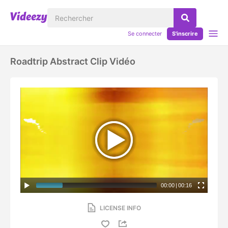
Se connecter
S'inscrire
Roadtrip Abstract Clip Vidéo
00:00
|
00:16
LICENSE INFO