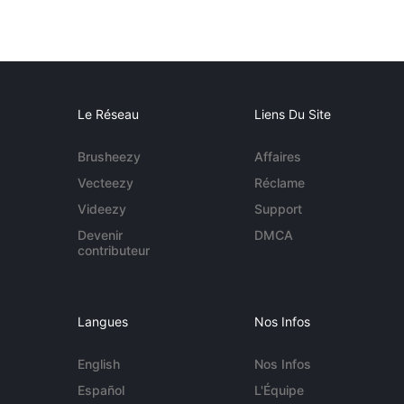
Le Réseau
Liens Du Site
Brusheezy
Affaires
Vecteezy
Réclame
Videezy
Support
Devenir
DMCA
contributeur
Langues
Nos Infos
English
Nos Infos
Español
L'Équipe