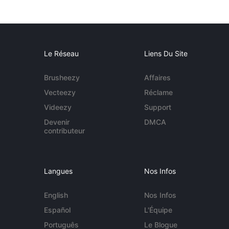
Le Réseau
Liens Du Site
Brusheezy
Affaires
Vecteezy
Réclame
Videezy
Support
Devenir
DMCA
contributeur
Langues
Nos Infos
English
Nos Infos
Español
L'Équipe
Português
Le Blogue