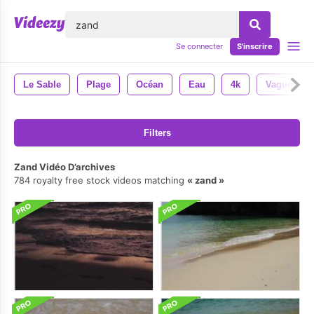
lose
Se connecter
S'inscrire
Le Sable
Plage
Océan
Eau
4k
Vagues
Filters
Zand Vidéo D’archives
784 royalty free stock videos matching
zand