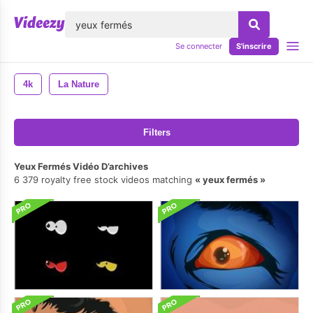
lose
Se connecter
S'inscrire
4k
La Nature
Filters
Yeux Fermés Vidéo D’archives
6 379 royalty free stock videos matching
yeux fermés