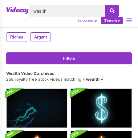
lose
Se connecter
S'inscrire
Riches
Argent
Filters
Wealth Vidéo D’archives
258 royalty free stock videos matching
wealth