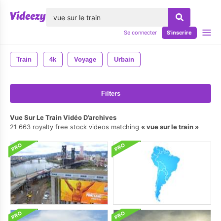
lose
Se connecter
S'inscrire
Train
4k
Voyage
Urbain
Filters
Vue Sur Le Train Vidéo D’archives
21 663 royalty free stock videos matching
vue sur le train