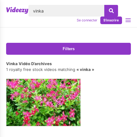
lose
Se connecter
S'inscrire
Filters
Vinka Vidéo D’archives
1 royalty free stock videos matching
vinka