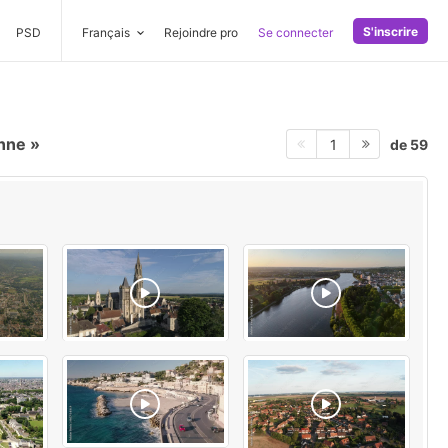
S'inscrire
PSD
Français
Rejoindre pro
Se connecter
enne
de 59
1