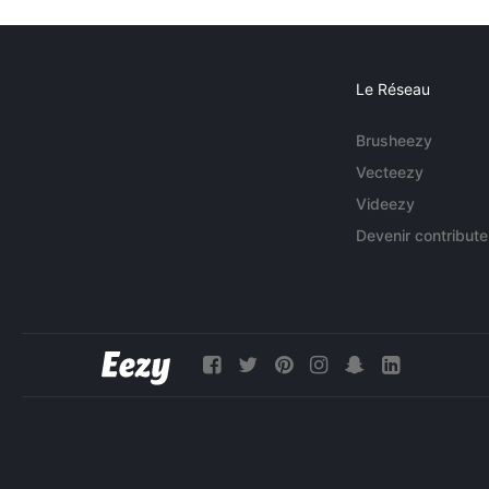
Le Réseau
Brusheezy
Vecteezy
Videezy
Devenir contribute