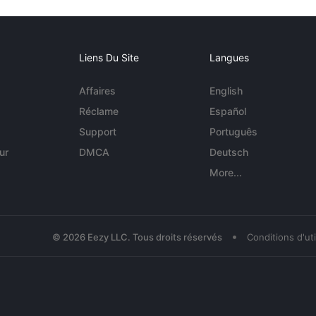
Liens Du Site
Langues
Affaires
English
Réclame
Español
Support
Português
ur
DMCA
Deutsch
More...
•
© 2026 Eezy LLC. Tous droits réservés
Conditions d'uti