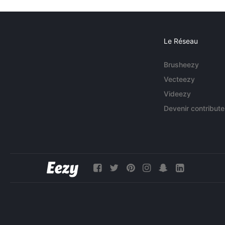
Le Réseau
Brusheezy
Vecteezy
Videezy
Devenir contribute