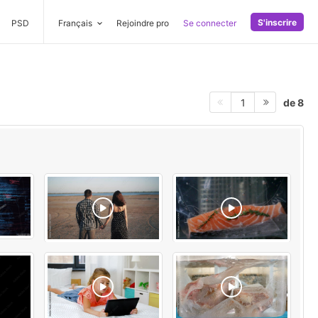
S'inscrire
PSD
Français
Rejoindre pro
Se connecter
de 8
1