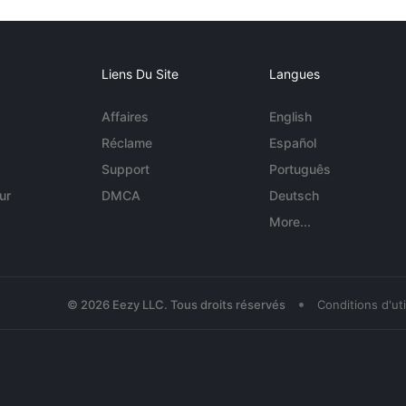
Liens Du Site
Langues
Affaires
English
Réclame
Español
Support
Português
ur
DMCA
Deutsch
More...
•
© 2026 Eezy LLC. Tous droits réservés
Conditions d'uti