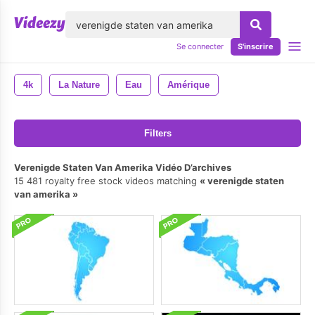
lose
Se connecter
S'inscrire
4k
La Nature
Eau
Amérique
Filters
Verenigde Staten Van Amerika Vidéo D’archives
15 481 royalty free stock videos matching
verenigde staten
van amerika