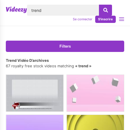
lose
Se connecter
S'inscrire
Filters
Trend Vidéo D’archives
67 royalty free stock videos matching
trend