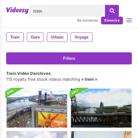
lose
Se connecter
S'inscrire
Train
Gare
Urbain
Voyage
Filters
Trein Vidéo D’archives
115 royalty free stock videos matching
trein