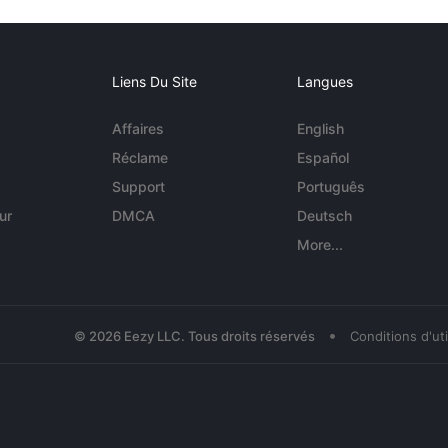
Liens Du Site
Langues
Affaires
English
Réclame
Español
Support
Português
ur
DMCA
Deutsch
More...
•
© 2026 Eezy LLC. Tous droits réservés
Conditions d'uti