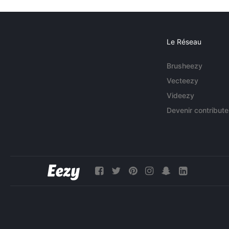
Le Réseau
Brusheezy
Vecteezy
Videezy
Devenir contribute