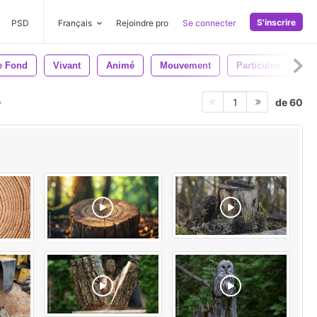
S'inscrire
PSD
Français
Rejoindre pro
Se connecter
e Fond
Vivant
Animé
Mouvement
Particules
de 60
1