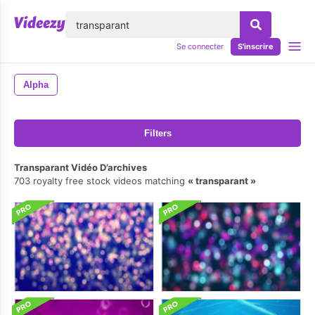
lose
Se connecter
S'inscrire
Alpha
Filters
Transparant Vidéo D’archives
703 royalty free stock videos matching
transparant